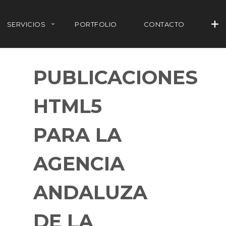
SERVICIOS
PORTFOLIO
CONTACTO
PUBLICACIONES
HTML5
PARA LA
AGENCIA
ANDALUZA
+34 677 802 482
info@agenciayablochkov.com
DE LA
Romero 22, 41219 Las Pajanosas.