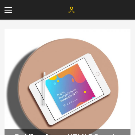
+34 677 802 482
info@agenciayablochkov.com
Romero 22, 41219 Las Pajanosas.