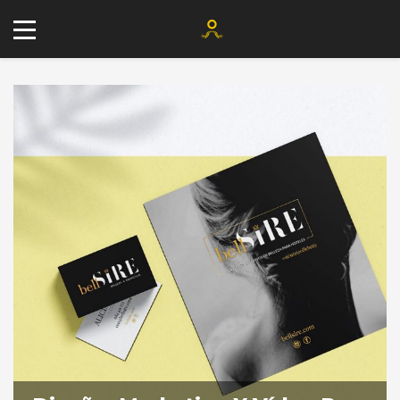
+34 677 802 482
info@agenciayablochkov.com
Romero 22, 41219 Las Pajanosas.