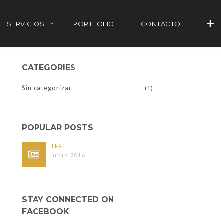
SERVICIOS
PORTFOLIO
CONTACTO
CATEGORIES
Sin categorizar
(1)
POPULAR POSTS
TEST
junio 2016
+34 677 802 482
STAY CONNECTED ON
info@agenciayablochkov.com
FACEBOOK
Romero 22, 41219 Las Pajanosas.