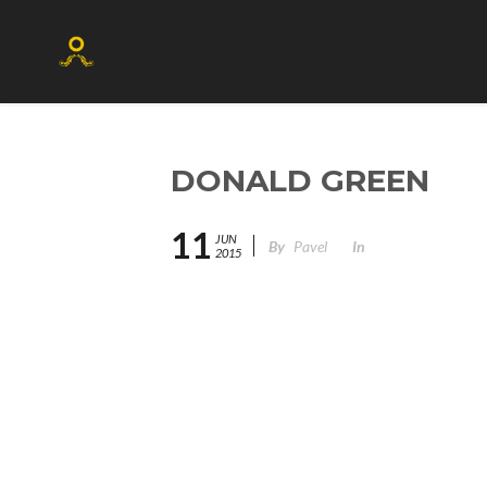
DONALD GREEN
11
JUN
By
Pavel
In
2015