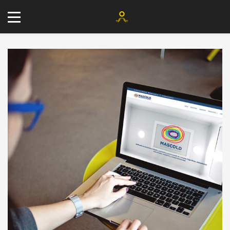
+34 677 802 482
info@agenciayablochkov.com
Romero 22, 41219 Las Pajanosas.