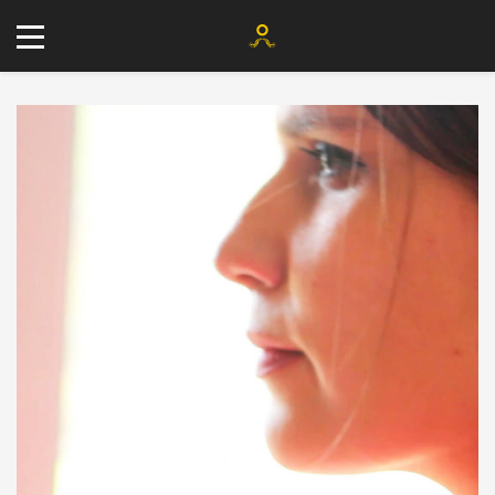
+34 677 802 482
info@agenciayablochkov.com
Romero 22, 41219 Las Pajanosas.