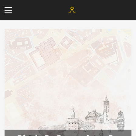
+34 677 802 482
info@agenciayablochkov.com
Romero 22, 41219 Las Pajanosas.