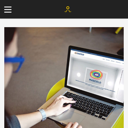
+34 677 802 482
info@agenciayablochkov.com
Romero 22, 41219 Las Pajanosas.