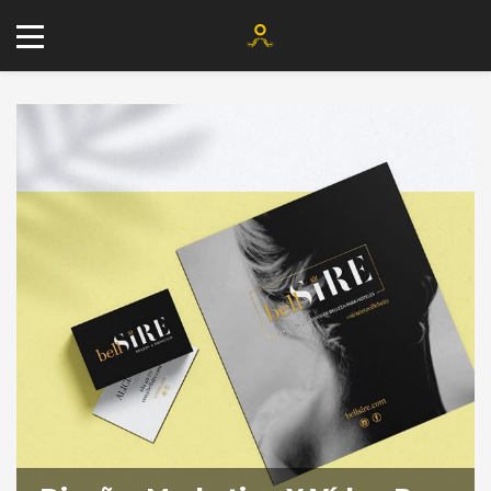
+34 677 802 482
info@agenciayablochkov.com
Romero 22, 41219 Las Pajanosas.