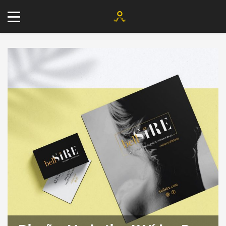
+34 677 802 482
info@agenciayablochkov.com
Romero 22, 41219 Las Pajanosas.