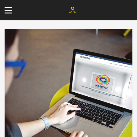
+34 677 802 482
info@agenciayablochkov.com
Romero 22, 41219 Las Pajanosas.