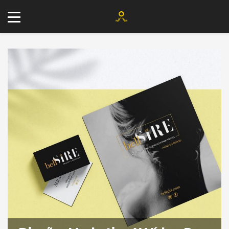
+34 677 802 482
info@agenciayablochkov.com
Romero 22, 41219 Las Pajanosas.