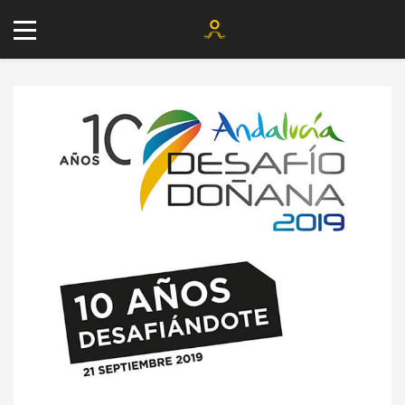
+34 677 802 482
info@agenciayablochkov.com
Romero 22, 41219 Las Pajanosas.