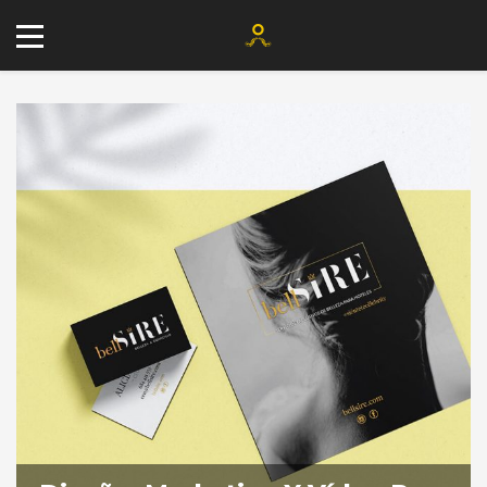
+34 677 802 482
info@agenciayablochkov.com
Romero 22, 41219 Las Pajanosas.