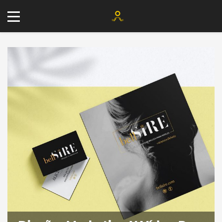
+34 677 802 482
info@agenciayablochkov.com
Romero 22, 41219 Las Pajanosas.