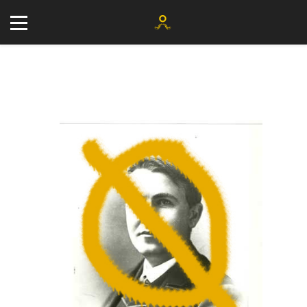
+34 677 802 482
info@agenciayablochkov.com
Romero 22, 41219 Las Pajanosas.